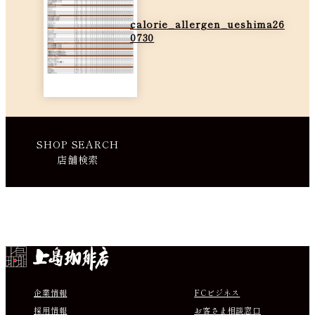
calorie_allergen_ueshima26
0730
SHOP SEARCH
店舗検索
Instagram
Facebook
X
Youtube
企業情報
FCビジネス
採用情報
お客さま相談窓口