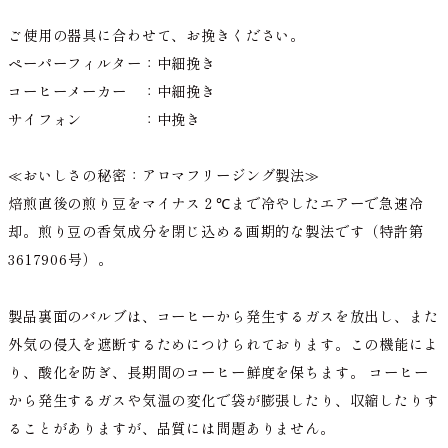
ご使用の器具に合わせて、お挽きください。
ペーパーフィルター：中細挽き
コーヒーメーカー ：中細挽き
サイフォン ：中挽き
≪おいしさの秘密：アロマフリージング製法≫
焙煎直後の煎り豆をマイナス２℃まで冷やしたエアーで急速冷
却。煎り豆の香気成分を閉じ込める画期的な製法です（特許第
3617906号）。
製品裏面のバルブは、コーヒーから発生するガスを放出し、また
外気の侵入を遮断するためにつけられております。この機能によ
り、酸化を防ぎ、長期間のコーヒー鮮度を保ちます。 コーヒー
から発生するガスや気温の変化で袋が膨張したり、収縮したりす
ることがありますが、品質には問題ありません。