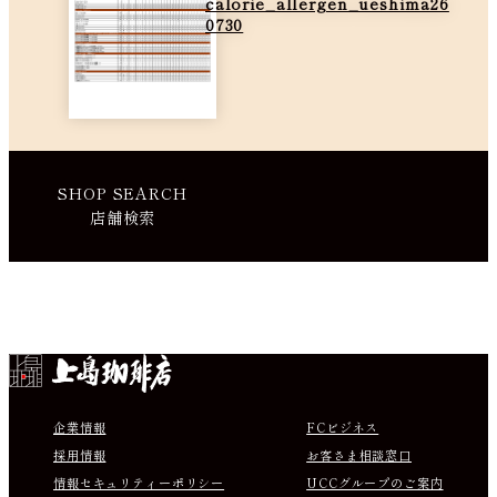
calorie_allergen_ueshima26
0730
SHOP SEARCH
店舗検索
Instagram
Facebook
X
Youtube
企業情報
FCビジネス
採用情報
お客さま相談窓口
情報セキュリティーポリシー
UCCグループのご案内