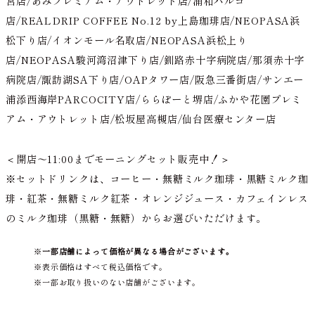
宮店/あみプレミアム・アウトレット店/浦和パルコ
店/REALDRIP COFFEE No.12 by上島珈琲店/NEOPASA浜
松下り店/イオンモール名取店/NEOPASA浜松上り
店/NEOPASA駿河湾沼津下り店/釧路赤十字病院店/那須赤十字
病院店/諏訪湖SA下り店/OAPタワー店/阪急三番街店/サンエー
浦添西海岸PARCOCITY店/ららぽーと堺店/ふかや花園プレミ
アム・アウトレット店/松坂屋高槻店/仙台医療センター店
＜開店～11:00までモーニングセット販売中！＞
※セットドリンクは、コーヒー・無糖ミルク珈琲・黒糖ミルク珈
琲・紅茶・無糖ミルク紅茶・オレンジジュース・カフェインレス
のミルク珈琲（黒糖・無糖）からお選びいただけます。
一部店舗によって価格が異なる場合がございます。
表示価格はすべて税込価格です。
一部お取り扱いのない店舗がございます。