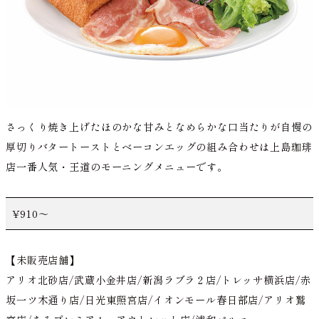
さっくり焼き上げたほのかな甘みとなめらかな口当たりが自慢の
厚切りバタートーストとベーコンエッグの組み合わせは上島珈琲
店一番人気・王道のモーニングメニューです。
¥910～
【未販売店舗】
アリオ北砂店/武蔵小金井店/新潟ラブラ２店/トレッサ横浜店/赤
坂一ツ木通り店/日光東照宮店/イオンモール春日部店/アリオ鷲