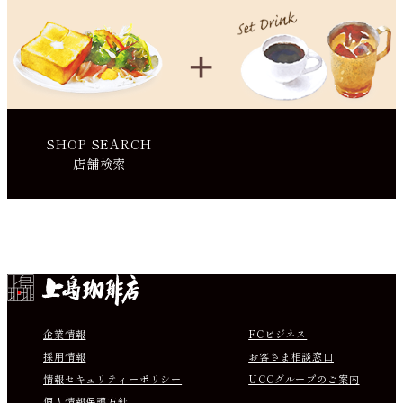
SHOP SEARCH
店舗検索
Instagram
Facebook
X
Youtube
企業情報
FCビジネス
採用情報
お客さま相談窓口
情報セキュリティーポリシー
UCCグループのご案内
個人情報保護方針