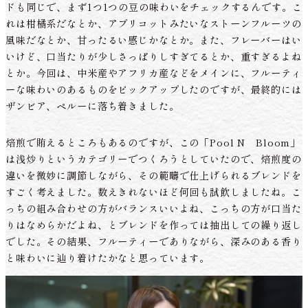
ドも同じで、まず1つ1つの豆の味わいをチェックするんです。こ
れは柑橘系だなとか、アプリコットみたいなストーンフルーツの
風味だなとか、甘ったるい感じかなとか。また、フレーバーはい
いけど、口当たりが少しさっぱりしすぎてるとか、重すぎるよね
とか。今回は、中米産やアフリカ産などをメインに、フルーティ
ーな味わいのあるものをピックアップしたのですが、最終的には
ザンビア、ペルーに落ち着きました。
焙煎で賄えるところもあるのですが、この「Pool N Bloom」
は浅炒りというカテゴリーでつくろうとしていたので、焙煎度の
違いを微妙に調節しながら、その範疇で仕上げられるブレンドを
すごく考えました。数えきれないほど何回も試飲しましたね。こ
っちの組み合わせの方がバランスいいよね、こっちの方が口当た
りはなめらかだよね、とブレンドを作っては抽出しての繰り返し
でした。その結果、フルーティーでありながら、深みのある香り
と味わいに辿り着けたかなと思っています。