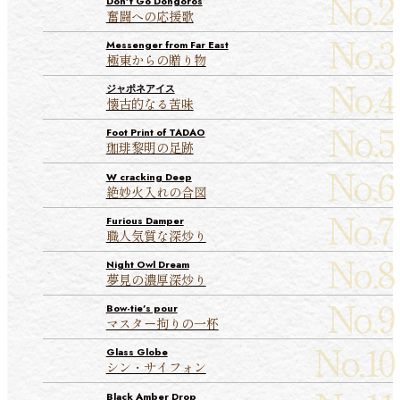
Don’t Go Dongoros
奮闘への応援歌
Messenger from Far East
極東からの贈り物
ジャポネアイス
懐古的なる苦味
Foot Print of TADAO
珈琲黎明の足跡
W cracking Deep
絶妙火入れの合図
Furious Damper
職人気質な深炒り
Night Owl Dream
夢見の濃厚深炒り
Bow-tie’s pour
マスター拘りの一杯
Glass Globe
シン・サイフォン
Black Amber Drop