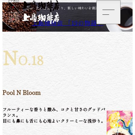
珈琲文化の足跡をたどり、
新しい味わいを創造する。
上島珈琲店 「19の物語」
N
O.18
Pool N Bloom
フルーティーな香りと酸み、コクと甘さのグッドバ
ランス。
目にも鼻にも舌にも心地よいクリーミーな浅炒り。