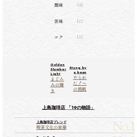
酸味
4
苦味
2
コク
3
Golden
Stung by
Slumber
a bean
Light
やられ
まどろ
た！へ
みの輝
の挑戦
き
上島珈琲店 「19の物語」
上島珈琲店ブレンド
喫茶文化の昇華