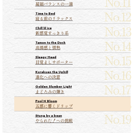
凝縮バランスの一滴
Time to Bed
寝る前のリラックス
Chill lil ice
新感覚すっきり系
Tamon to the Dock
高揚感と情熱
Sleepy Head
目覚ましサポーター
Kurakuen the Uphill
進化への決意
Golden Slumber Light
まどろみの輝き
Pool N Bloom
五感に響くドリップ
Stung by a bean
やられた！への挑戦