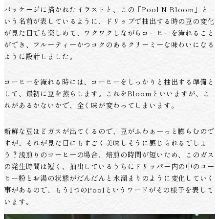
パッケージに描かれたイラストと、この「Pool N Bloom」と
いう名前が表しているように、ドリップで抽出する時の豆の変化
が見た目でも楽しめて、ワクワクしながらコーヒーを淹れること
ができ、フルーティーかつコクのあるクリーミーな味わいになる
ように設計しました。
コーヒーを淹れる時には、コーヒーをしっかりと抽出する準備と
して、最初に豆を蒸らします。これをBloomといいますが、こ
れがあるかないかで、全く味が変わってしまいます。
新鮮な豆ほどガスが出てくるので、豆がふわぁーっと膨らむので
すが、それが見た目にもすごく美味しそうに感じられるでしょ
う？浅煎りのコーヒーの場合、焙煎の時間が短いため、このガス
の発生時間は短く、抽出しているうちにドリッパー内の中のコー
ヒー粉とお湯の状態がだんだんと水溜まりのように変化していく
事があるので、もう1つのPoolというワードがその様子を表して
います。