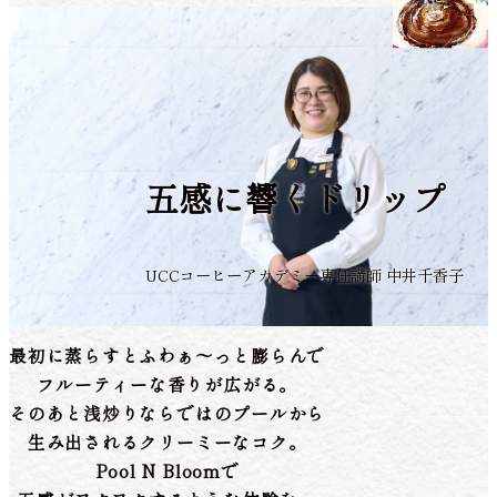
五感に響くドリップ
UCCコーヒーアカデミー専任講師 中井千香子
最初に蒸らすとふわぁ〜っと膨らんで
フルーティーな香りが広がる。
そのあと浅炒りならではのプールから
生み出されるクリーミーなコク。
Pool N Bloomで