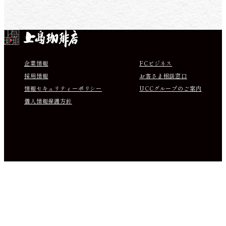
Instagram
Facebook
X
Youtube
企業情報
FCビジネス
採用情報
お客さま相談窓口
情報セキュリティーポリシー
UCCグループのご案内
個人情報保護方針
© UCC Foodservice Systems Inc. All rights reserved.